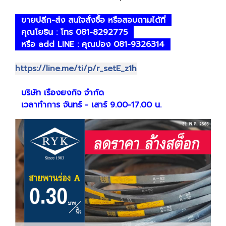
ขายปลีก-ส่ง สนใจสั่งซื้อ หรือสอบถามได้ที่
คุณโยธิน : โทร 081-8292775
หรือ add LINE : คุณปอง 081-9326314
https://line.me/ti/p/r_setE_z1h
บริษัท เรืองยงกิจ จำกัด
เวลาทำการ จันทร์ - เสาร์ 9.00-17.00 น.